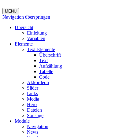
MENÜ
Navigation überspringen
Übersicht
Einleitung
Variablen
Elemente
Text-Elemente
Überschrift
Text
Aufzählung
Tabelle
Code
Akkordeon
Slider
Links
Media
Hero
Dateien
Sonstige
Module
Navigation
News