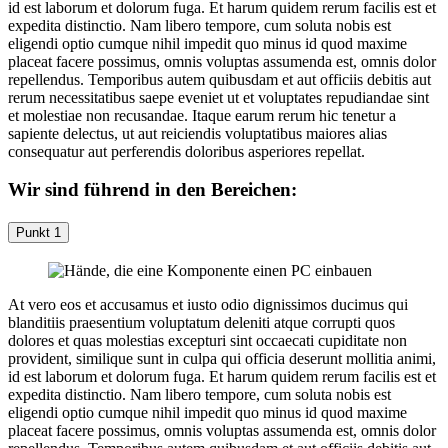
id est laborum et dolorum fuga. Et harum quidem rerum facilis est et
expedita distinctio. Nam libero tempore, cum soluta nobis est
eligendi optio cumque nihil impedit quo minus id quod maxime
placeat facere possimus, omnis voluptas assumenda est, omnis dolor
repellendus. Temporibus autem quibusdam et aut officiis debitis aut
rerum necessitatibus saepe eveniet ut et voluptates repudiandae sint
et molestiae non recusandae. Itaque earum rerum hic tenetur a
sapiente delectus, ut aut reiciendis voluptatibus maiores alias
consequatur aut perferendis doloribus asperiores repellat.
Wir sind führend in den Bereichen:
Punkt 1
At vero eos et accusamus et iusto odio dignissimos ducimus qui
blanditiis praesentium voluptatum deleniti atque corrupti quos
dolores et quas molestias excepturi sint occaecati cupiditate non
provident, similique sunt in culpa qui officia deserunt mollitia animi,
id est laborum et dolorum fuga. Et harum quidem rerum facilis est et
expedita distinctio. Nam libero tempore, cum soluta nobis est
eligendi optio cumque nihil impedit quo minus id quod maxime
placeat facere possimus, omnis voluptas assumenda est, omnis dolor