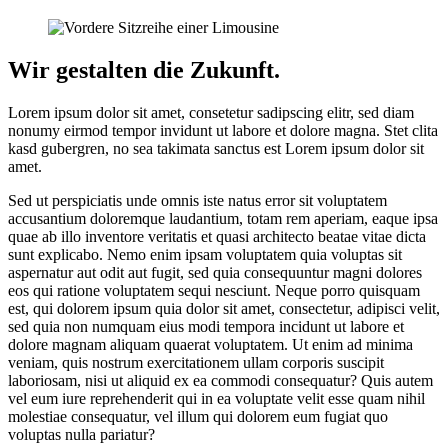
Wir gestalten die Zukunft.
Lorem ipsum dolor sit amet, consetetur sadipscing elitr, sed diam
nonumy eirmod tempor invidunt ut labore et dolore magna. Stet clita
kasd gubergren, no sea takimata sanctus est Lorem ipsum dolor sit
amet.
Sed ut perspiciatis unde omnis iste natus error sit voluptatem
accusantium doloremque laudantium, totam rem aperiam, eaque ipsa
quae ab illo inventore veritatis et quasi architecto beatae vitae dicta
sunt explicabo. Nemo enim ipsam voluptatem quia voluptas sit
aspernatur aut odit aut fugit, sed quia consequuntur magni dolores
eos qui ratione voluptatem sequi nesciunt. Neque porro quisquam
est, qui dolorem ipsum quia dolor sit amet, consectetur, adipisci velit,
sed quia non numquam eius modi tempora incidunt ut labore et
dolore magnam aliquam quaerat voluptatem. Ut enim ad minima
veniam, quis nostrum exercitationem ullam corporis suscipit
laboriosam, nisi ut aliquid ex ea commodi consequatur? Quis autem
vel eum iure reprehenderit qui in ea voluptate velit esse quam nihil
molestiae consequatur, vel illum qui dolorem eum fugiat quo
voluptas nulla pariatur?