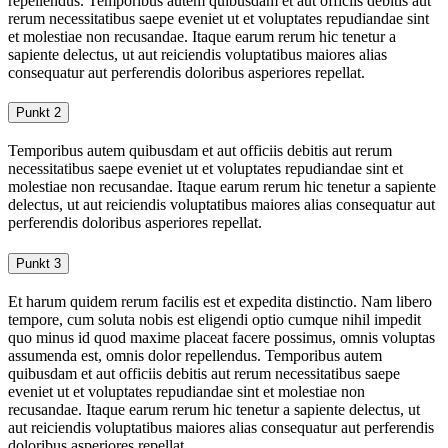
repellendus. Temporibus autem quibusdam et aut officiis debitis aut
rerum necessitatibus saepe eveniet ut et voluptates repudiandae sint
et molestiae non recusandae. Itaque earum rerum hic tenetur a
sapiente delectus, ut aut reiciendis voluptatibus maiores alias
consequatur aut perferendis doloribus asperiores repellat.
Punkt 2
Temporibus autem quibusdam et aut officiis debitis aut rerum
necessitatibus saepe eveniet ut et voluptates repudiandae sint et
molestiae non recusandae. Itaque earum rerum hic tenetur a sapiente
delectus, ut aut reiciendis voluptatibus maiores alias consequatur aut
perferendis doloribus asperiores repellat.
Punkt 3
Et harum quidem rerum facilis est et expedita distinctio. Nam libero
tempore, cum soluta nobis est eligendi optio cumque nihil impedit
quo minus id quod maxime placeat facere possimus, omnis voluptas
assumenda est, omnis dolor repellendus. Temporibus autem
quibusdam et aut officiis debitis aut rerum necessitatibus saepe
eveniet ut et voluptates repudiandae sint et molestiae non
recusandae. Itaque earum rerum hic tenetur a sapiente delectus, ut
aut reiciendis voluptatibus maiores alias consequatur aut perferendis
doloribus asperiores repellat.