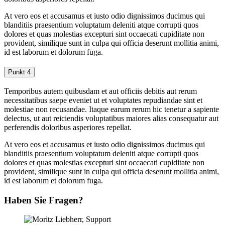
At vero eos et accusamus et iusto odio dignissimos ducimus qui
blanditiis praesentium voluptatum deleniti atque corrupti quos
dolores et quas molestias excepturi sint occaecati cupiditate non
provident, similique sunt in culpa qui officia deserunt mollitia animi,
id est laborum et dolorum fuga.
Punkt 4
Temporibus autem quibusdam et aut officiis debitis aut rerum
necessitatibus saepe eveniet ut et voluptates repudiandae sint et
molestiae non recusandae. Itaque earum rerum hic tenetur a sapiente
delectus, ut aut reiciendis voluptatibus maiores alias consequatur aut
perferendis doloribus asperiores repellat.
At vero eos et accusamus et iusto odio dignissimos ducimus qui
blanditiis praesentium voluptatum deleniti atque corrupti quos
dolores et quas molestias excepturi sint occaecati cupiditate non
provident, similique sunt in culpa qui officia deserunt mollitia animi,
id est laborum et dolorum fuga.
Haben Sie Fragen?